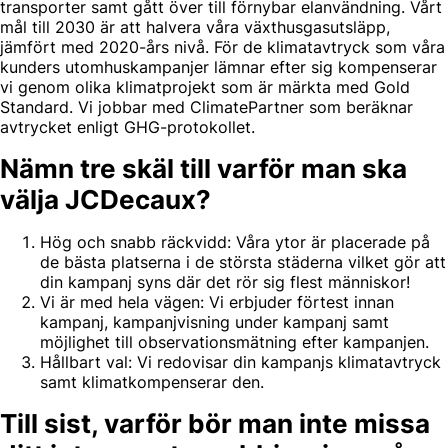
transporter samt gått över till förnybar elanvändning. Vårt
mål till 2030 är att halvera våra växthusgasutsläpp,
jämfört med 2020-års nivå. För de klimatavtryck som våra
kunders utomhuskampanjer lämnar efter sig kompenserar
vi genom olika klimatprojekt som är märkta med Gold
Standard. Vi jobbar med ClimatePartner som beräknar
avtrycket enligt GHG-protokollet.
Nämn tre skäl till varför man ska
välja JCDecaux?
Hög och snabb räckvidd: Våra ytor är placerade på
de bästa platserna i de största städerna vilket gör att
din kampanj syns där det rör sig flest människor!
Vi är med hela vägen: Vi erbjuder förtest innan
kampanj, kampanjvisning under kampanj samt
möjlighet till observationsmätning efter kampanjen.
Hållbart val: Vi redovisar din kampanjs klimatavtryck
samt klimatkompenserar den.
Till sist, varför bör man inte missa