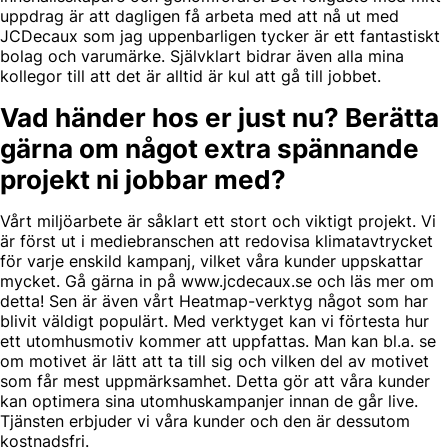
uppdrag är att dagligen få arbeta med att nå ut med
JCDecaux som jag uppenbarligen tycker är ett fantastiskt
bolag och varumärke. Självklart bidrar även alla mina
kollegor till att det är alltid är kul att gå till jobbet.
Vad händer hos er just nu? Berätta
gärna om något extra spännande
projekt ni jobbar med?
Vårt miljöarbete är såklart ett stort och viktigt projekt. Vi
är först ut i mediebranschen att redovisa klimatavtrycket
för varje enskild kampanj, vilket våra kunder uppskattar
mycket. Gå gärna in på www.jcdecaux.se och läs mer om
detta! Sen är även vårt Heatmap-verktyg något som har
blivit väldigt populärt. Med verktyget kan vi förtesta hur
ett utomhusmotiv kommer att uppfattas. Man kan bl.a. se
om motivet är lätt att ta till sig och vilken del av motivet
som får mest uppmärksamhet. Detta gör att våra kunder
kan optimera sina utomhuskampanjer innan de går live.
Tjänsten erbjuder vi våra kunder och den är dessutom
kostnadsfri.