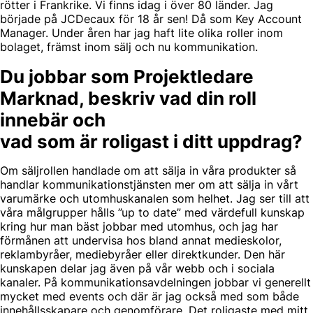
rötter i Frankrike. Vi finns idag i över 80 länder. Jag
började på JCDecaux för 18 år sen! Då som Key Account
Manager. Under åren har jag haft lite olika roller inom
bolaget, främst inom sälj och nu kommunikation.
Du jobbar som Projektledare
Marknad, beskriv vad din roll
innebär och
vad som är roligast i ditt uppdrag?
Om säljrollen handlade om att sälja in våra produkter så
handlar kommunikationstjänsten mer om att sälja in vårt
varumärke och utomhuskanalen som helhet. Jag ser till att
våra målgrupper hålls ”up to date” med värdefull kunskap
kring hur man bäst jobbar med utomhus, och jag har
förmånen att undervisa hos bland annat medieskolor,
reklambyråer, mediebyråer eller direktkunder. Den här
kunskapen delar jag även på vår webb och i sociala
kanaler. På kommunikationsavdelningen jobbar vi generellt
mycket med events och där är jag också med som både
innehållsskapare och genomförare. Det roligaste med mitt