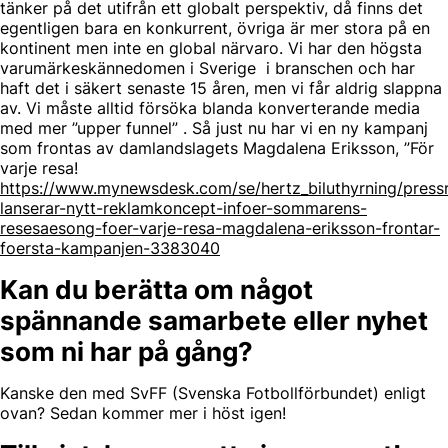
tänker på det utifrån ett globalt perspektiv, då finns det
egentligen bara en konkurrent, övriga är mer stora på en
kontinent men inte en global närvaro. Vi har den högsta
varumärkeskännedomen i Sverige i branschen och har
haft det i säkert senaste 15 åren, men vi får aldrig slappna
av. Vi måste alltid försöka blanda konverterande media
med mer ”upper funnel” . Så just nu har vi en ny kampanj
som frontas av damlandslagets Magdalena Eriksson, ”För
varje resa!
https://www.mynewsdesk.com/se/hertz_biluthyrning/pressr
lanserar-nytt-reklamkoncept-infoer-sommarens-
resesaesong-foer-varje-resa-magdalena-eriksson-frontar-
foersta-kampanjen-3383040
Kan du berätta om något
spännande samarbete eller nyhet
som ni har på gång?
Kanske den med SvFF (Svenska Fotbollförbundet) enligt
ovan? Sedan kommer mer i höst igen!