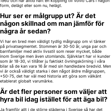
1960 och har alltid haft en koppling till Volvo Cars i någon
form, delägt eller som nu, helägt.
Hur ser er målgrupp ut? Är det
någon skillnad om man jämför för
några år sedan?
Vi har en bred men väldigt tydlig målgrupp om vi tänker
på privatsegmentet. Stommen är 30-50 år, unga par och
barnfamiljer med aktiv livsstil som reser mycket, både
inom Sverige men även utomlands. Självklart har vi kunder
som är 18-30, vi tillåter ju faktiskt övningskörning i våra
bilar så de kan vara 16 år med sin handledare bredvid. Men
vi är också väldigt starka i den något äldre målgruppen,
+50-75, det har väl med historia att göra som välkänt
etablerat globalt varumärke.
Är det fler personer som väljer att
hyra bil idag istället för att äga bil?
Ja framför allt i de större städerna i Sverige så har det