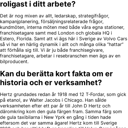
roligast i ditt arbete?
Det är nog mixen av allt, ledarskap, strategifrågor,
kampanjplanering, försäljningsrelaterade frågor,
kundmöten, interna möten med både våra egna stationer,
franchisetagare samt med London och globala HQ i
Estero, Florida. Samt att vi ägs här i Sverige av Volvo Cars
så vi har en härlig dynamik i allt och många olika ”hattar”
att förhålla sig till. Vi är ju både franchisegivare,
franchisetagare, arbetar i resebranschen men ägs av en
bilproducent.
Kan du berätta kort fakta om er
historia och er verksamhet?
Hertz grundades redan år 1918 med 12 T-Fordar, som gick
på etanol, av Walter Jacobs i Chicago. Han sålde
verksamheten efter ett par år till John D Hertz och
däromkring kom den gula färgen fram. Samma färg som
de gula taxibilarna i New Yprk en gång i tiden hade
eftersom det var samma ägare! Hertz kom till Sverige