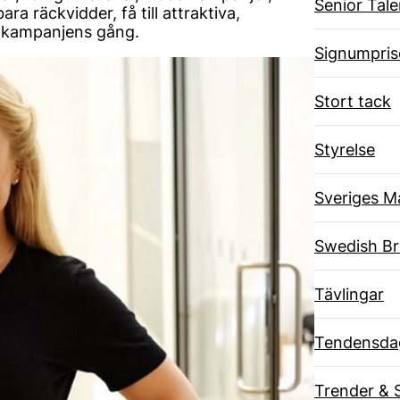
Senior Tal
 räckvidder, få till attraktiva,
r kampanjens gång.
Signumpris
Stort tack
Styrelse
Sveriges M
Swedish B
Tävlingar
Tendensda
Trender & 