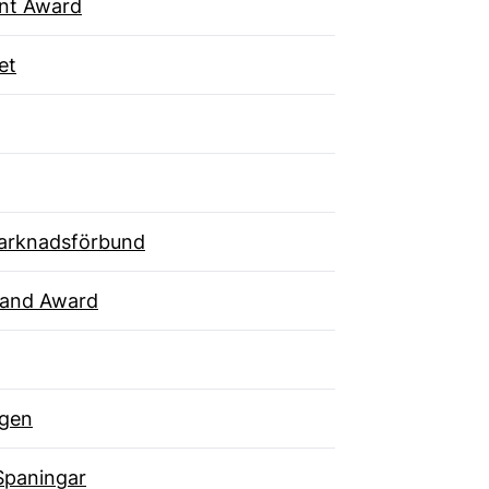
ent Award
et
arknadsförbund
rand Award
gen
Spaningar