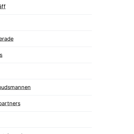
äff
erade
s
budsmannen
partners