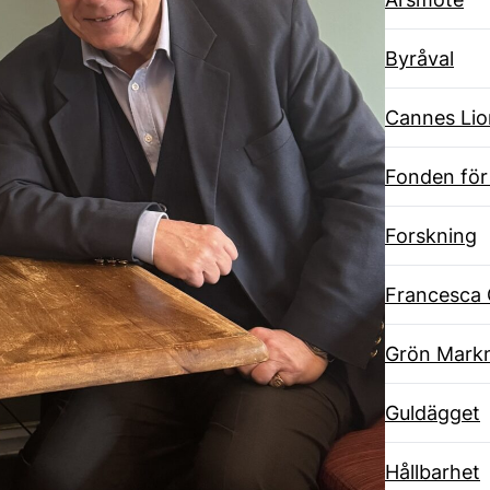
Byråval
Cannes Lio
Fonden för
Forskning
Francesca 
Grön Markn
Guldägget
Hållbarhet