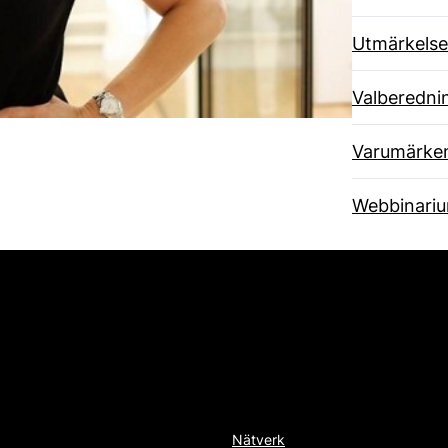
Utmärkelse
Valberedni
Varumärke
Webbinari
Nätverk