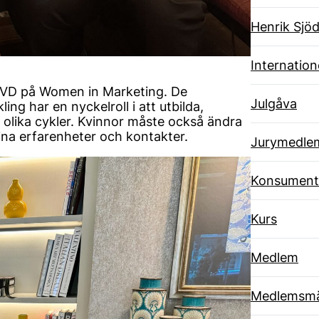
Henrik Sjöd
Internatione
 VD på Women in Marketing. De
Julgåva
g har en nyckelroll i att utbilda,
s olika cykler. Kvinnor måste också ändra
ina erfarenheter och kontakter.
Jurymedle
Konsument
Kurs
Medlem
Medlemsmä