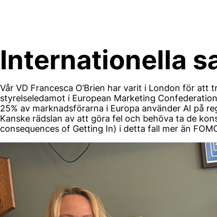
Skip
to
content
Internationella 
Vår VD Francesca O’Brien har varit i London för att t
styrelseledamot i European Marketing Confederation
25% av marknadsförarna i Europa använder AI på reg
Kanske rädslan av att göra fel och behöva ta de kon
consequences of Getting In) i detta fall mer än FOMO