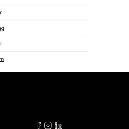
r
ng
n
um