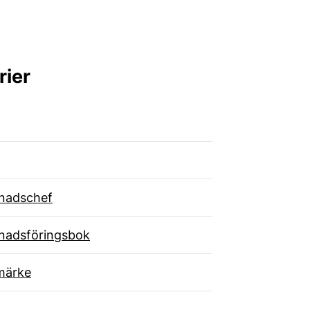
rier
nadschef
nadsföringsbok
märke