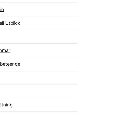
in
ll Utblick
mmar
beteende
tning