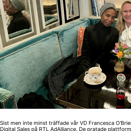
Sist men inte minst träffade vår VD Francesca O’Bri
Digital Sales på RTL AdAlliance. De pratade plattforma