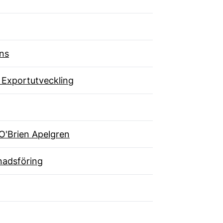
ns
 Exportutveckling
O'Brien Apelgren
adsföring