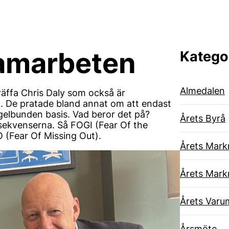
samarbeten
Katego
Almedalen
räffa Chris Daly som också är
. De pratade bland annat om att endast
elbunden basis. Vad beror det på?
Årets Byrå
sekvenserna. Så FOGI (Fear Of the
 (Fear Of Missing Out).
Årets Mark
Årets Mark
Årets Varu
Årsmöte