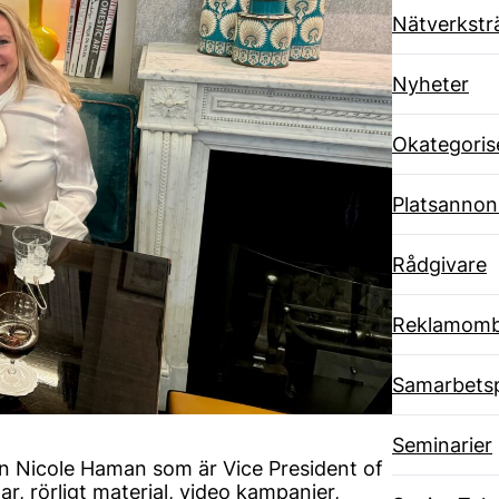
Nätverkstr
Nyheter
Okategoris
Platsannon
Rådgivare
Reklamom
Samarbets
Seminarier
en Nicole Haman som är Vice President of
r, rörligt material, video kampanjer,