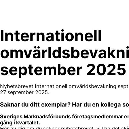
Skip
to
content
Internationell
omvärldsbevakn
september 2025
Nyhetsbrevet Internationell omvärldsbevakning sept
27 september 2025.
Saknar du ditt exemplar? Har du en kollega so
Sveriges Marknadsförbunds företagsmedlemmar erhål
gång i kvartalet.
Hör av dig om du saknar nyhetsbrevet, vill ha det ski