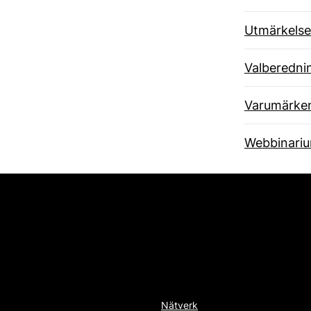
Utmärkelse
Valberedni
Varumärke
Webbinari
Nätverk