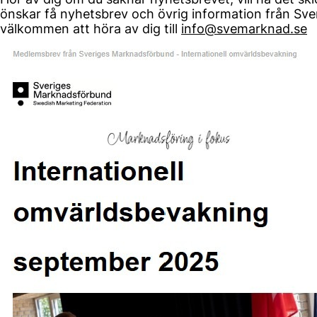
önskar få nyhetsbrev och övrig information från Sv
välkommen att höra av dig till
info@svemarknad.se