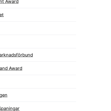
ent Award
et
arknadsförbund
rand Award
gen
Spaningar