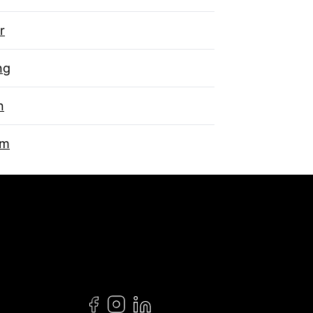
r
ng
n
um