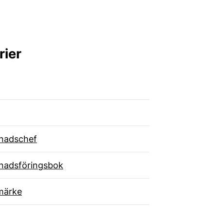
rier
nadschef
nadsföringsbok
märke