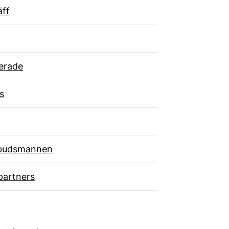
äff
erade
s
budsmannen
partners