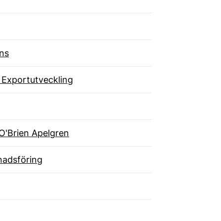
ns
 Exportutveckling
O'Brien Apelgren
adsföring