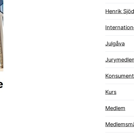
Henrik Sjöd
Internatione
Julgåva
Jurymedle
Konsument
Kurs
Medlem
Medlemsmä