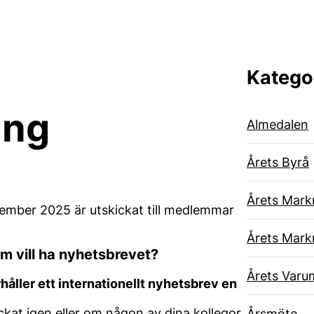
Katego
ing
Almedalen
Årets Byrå
Årets Mark
ember 2025 är utskickat till medlemmar
Årets Mark
m vill ha nyhetsbrevet?
Årets Varu
ler ett internationellt nyhetsbrev en
ckat igen eller om någon av dina kollegor
Årsmöte