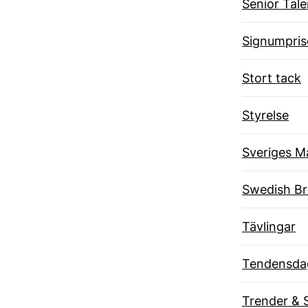
Senior Tal
Signumpris
Stort tack
Styrelse
Sveriges M
Swedish B
Tävlingar
Tendensda
Trender & 