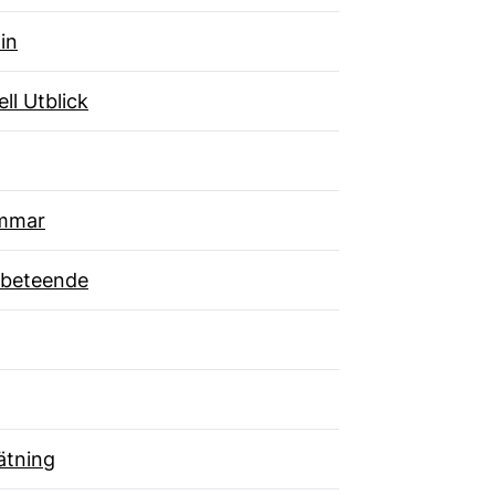
in
ll Utblick
mmar
beteende
tning