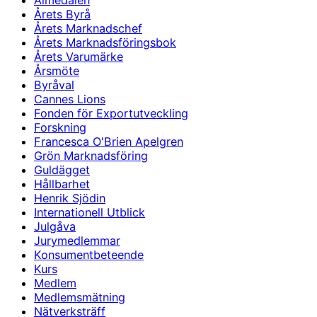
Almedalen
Årets Byrå
Årets Marknadschef
Årets Marknadsföringsbok
Årets Varumärke
Årsmöte
Byråval
Cannes Lions
Fonden för Exportutveckling
Forskning
Francesca O'Brien Apelgren
Grön Marknadsföring
Guldägget
Hållbarhet
Henrik Sjödin
Internationell Utblick
Julgåva
Jurymedlemmar
Konsumentbeteende
Kurs
Medlem
Medlemsmätning
Nätverksträff