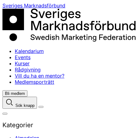
Skip
Sveriges Marknadsförbund
to
content
Kalendarium
Events
Kurser
Rådgivning
Vill du ha en mentor?
Medlemsporträtt
Bli medlem
Sök knapp
Kategorier