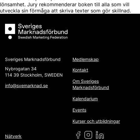
lönsamhet. Jury rekommenderar boken till alla som vill
utveckla sin förmåga att skriva texter som gör skillnad.
Sveriges Marknadsförbund
Sveriges Marknadsförbund
Medlemskap
Nybrogatan 34
Kontakt
114 39 Stockholm, SWEDEN
Om Sveriges
info@svemarknad.se
Marknadsförbund
Kalendarium
Events
Kurser och utbildningar
Nätverk