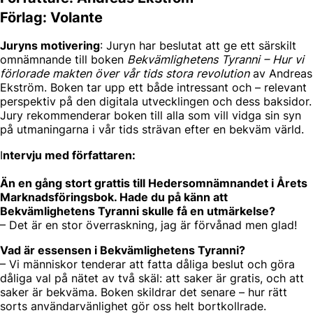
Förlag: Volante
Juryns motivering
: Juryn har beslutat att ge ett särskilt
omnämnande till boken
Bekvämlighetens Tyranni – Hur vi
förlorade makten över vår tids stora revolution
av Andreas
Ekström. Boken tar upp ett både intressant och – relevant
perspektiv på den digitala utvecklingen och dess baksidor.
Jury rekommenderar boken till alla som vill vidga sin syn
på utmaningarna i vår tids strävan efter en bekväm värld.
I
ntervju med författaren:
Än en gång stort grattis till Hedersomnämnandet i Årets
Marknadsföringsbok. Hade du på känn att
Bekvämlighetens Tyranni skulle få en utmärkelse?
– Det är en stor överraskning, jag är förvånad men glad!
Vad är essensen i Bekvämlighetens Tyranni?
– Vi människor tenderar att fatta dåliga beslut och göra
dåliga val på nätet av två skäl: att saker är gratis, och att
saker är bekväma. Boken skildrar det senare – hur rätt
sorts användarvänlighet gör oss helt bortkollrade.