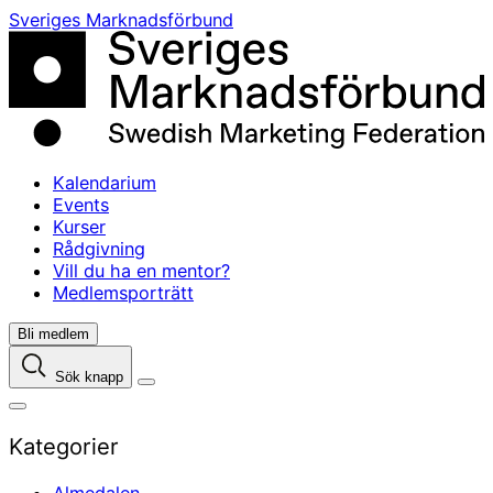
Skip
Sveriges Marknadsförbund
to
content
Kalendarium
Events
Kurser
Rådgivning
Vill du ha en mentor?
Medlemsporträtt
Bli medlem
Sök knapp
Kategorier