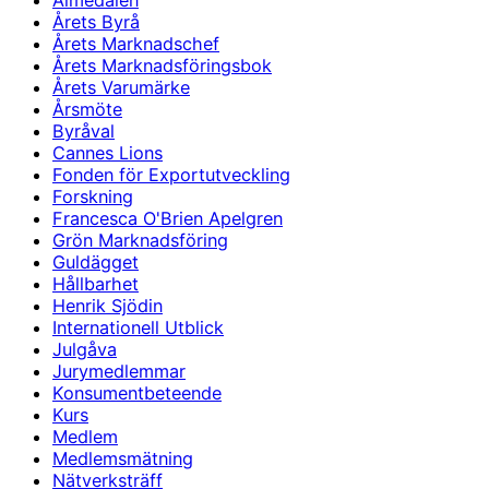
Almedalen
Årets Byrå
Årets Marknadschef
Årets Marknadsföringsbok
Årets Varumärke
Årsmöte
Byråval
Cannes Lions
Fonden för Exportutveckling
Forskning
Francesca O'Brien Apelgren
Grön Marknadsföring
Guldägget
Hållbarhet
Henrik Sjödin
Internationell Utblick
Julgåva
Jurymedlemmar
Konsumentbeteende
Kurs
Medlem
Medlemsmätning
Nätverksträff