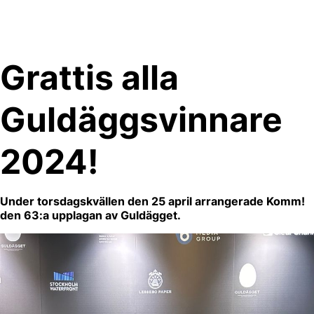
Skip
to
content
Grattis alla
Guldäggsvinnare
2024!
Under torsdagskvällen den 25 april arrangerade Komm!
den 63:a upplagan av Guldägget.