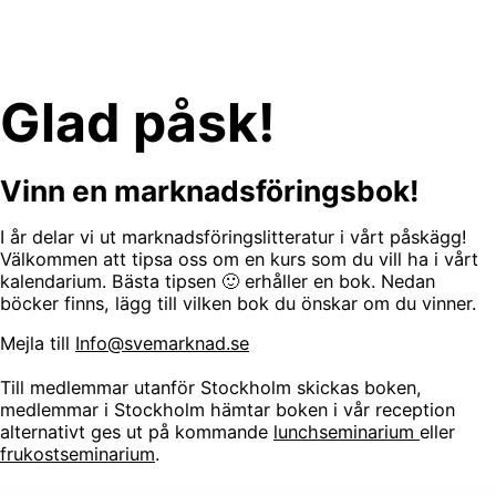
Skip
to
content
Glad påsk!
Vinn en marknadsföringsbok!
I år delar vi ut marknadsföringslitteratur i vårt påskägg!
Välkommen att tipsa oss om en kurs som du vill ha i vårt
kalendarium. Bästa tipsen 🙂 erhåller en bok. Nedan
böcker finns, lägg till vilken bok du önskar om du vinner.
Mejla till
Info@svemarknad.se
Till medlemmar utanför Stockholm skickas boken,
medlemmar i Stockholm hämtar boken i vår reception
alternativt ges ut på kommande
lunchseminarium
eller
frukostseminarium
.