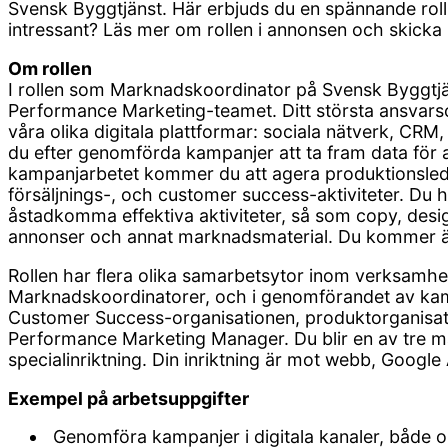
Svensk Byggtjänst. Här erbjuds du en spännande rol
intressant? Läs mer om rollen i annonsen och skicka 
Om rollen
I rollen som Marknadskoordinator på Svensk Byggtjä
Performance Marketing-teamet. Ditt största ansva
våra olika digitala plattformar: sociala nätverk, C
du efter genomförda kampanjer att ta fram data för a
kampanjarbetet kommer du att agera produktionsled
försäljnings-, och customer success-aktiviteter. Du h
åstadkomma effektiva aktiviteter, så som copy, desig
annonser och annat marknadsmaterial. Du kommer äve
Rollen har flera olika samarbetsytor inom verksamh
Marknadskoordinatorer, och i genomförandet av ka
Customer Success-organisationen, produktorganisati
Performance Marketing Manager. Du blir en av tre m
specialinriktning. Din inriktning är mot webb, Google
Exempel på arbetsuppgifter
Genomföra kampanjer i digitala kanaler, både o