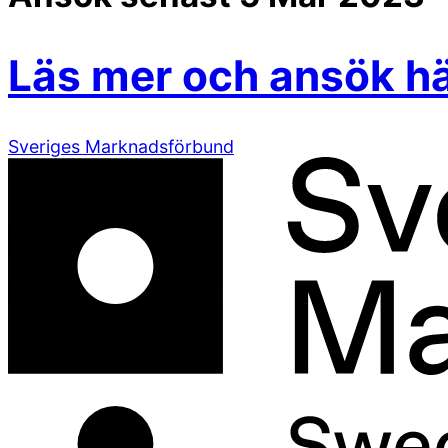
Läs mer och ansök h
Sveriges Marknadsförbund