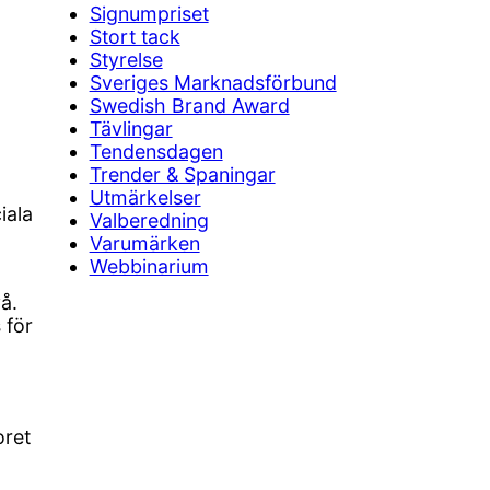
Signumpriset
Stort tack
Styrelse
Sveriges Marknadsförbund
h
Swedish Brand Award
Tävlingar
Tendensdagen
Trender & Spaningar
Utmärkelser
iala
Valberedning
Varumärken
Webbinarium
å.
 för
oret