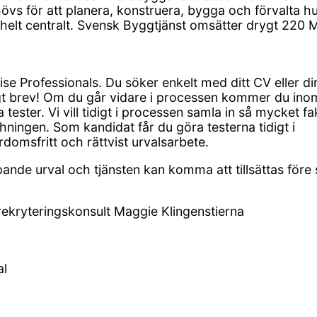
övs för att planera, konstruera, bygga och förvalta h
r helt centralt. Svensk Byggtjänst omsätter drygt 220
e Professionals. Du söker enkelt med ditt CV eller di
igt brev! Om du går vidare i processen kommer du ino
ester. Vi vill tidigt i processen samla in så mycket fa
hningen. Som kandidat får du göra testerna tidigt i
ördomsfritt och rättvist urvalsarbete.
pande urval och tjänsten kan komma att tillsättas före 
rekryteringskonsult Maggie Klingenstierna
al