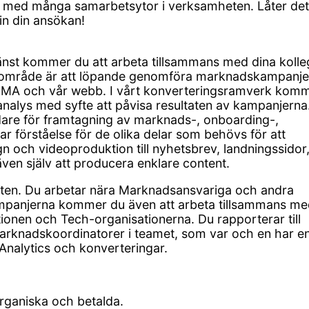
l med många samarbetsytor i verksamheten. Låter det
in din ansökan!
nst kommer du att arbeta tillsammans med dina kolleg
rsområde är att löpande genomföra marknadskampanje
RM, MA och vår webb. I vårt konverteringsramverk kom
nalys med syfte att påvisa resultaten av kampanjerna.
are för framtagning av marknads-, onboarding-,
ar förståelse för de olika delar som behövs för att
n och videoproduktion till nyhetsbrev, landningssidor
n själv att producera enklare content.
eten. Du arbetar nära Marknadsansvariga och andra
mpanjerna kommer du även att arbeta tillsammans me
onen och Tech-organisationerna. Du rapporterar till
arknadskoordinatorer i teamet, som var och en har e
 Analytics och konverteringar.
rganiska och betalda.