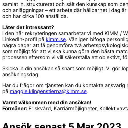
samlat in, strukturerat och sålt den kunskap som beh
och anläggningar – ett arbete där hållbarhet i dag ä
och har cirka 100 anställda.
Låter det intressant?
I den här rekryteringen samarbetar vi med KIMM / Wis
LinkedIn-profil på
kimm.se
. Vänligen bifoga personl
några dagar att få genomföra två arbetspsykologiska t
som möjligt för att vi ska kunna göra den bästa matc
processen eftersom vi vill säkerställa ett objektivt, f
Skicka in din ansökan så snart som möjligt. Vi gör lö
ansökningsdag.
Har du frågor om tjänsten kan du kontakta ansvarig 
på
maggie.klingenstierna@kimm.se
.
Varmt välkommen med din ansökan!
Förmåner:
Friskvård, Karriärmöjligheter, Kollektivavt
Ansök senast
5 Mar 2023