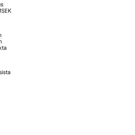
us
 MSEK
n
m
kta
sista