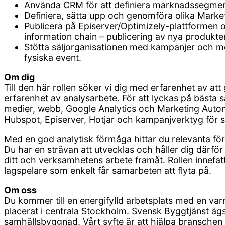
Använda CRM för att definiera marknadssegmen
Definiera, sätta upp och genomföra olika Marke
Publicera på Episerver/Optimizely-plattformen
information chain – publicering av nya produkter
Stötta säljorganisationen med kampanjer och m
fysiska event.
Om dig
Till den här rollen söker vi dig med erfarenhet av at
erfarenhet av analysarbete. För att lyckas på bästa sä
medier, webb, Google Analytics och Marketing Automa
Hubspot, Episerver, Hotjar och kampanjverktyg för s
Med en god analytisk förmåga hittar du relevanta förb
Du har en strävan att utvecklas och håller dig därf
ditt och verksamhetens arbete framåt. Rollen innefatt
lagspelare som enkelt får samarbeten att flyta på.
Om oss
Du kommer till en energifylld arbetsplats med en 
placerat i centrala Stockholm. Svensk Byggtjänst äg
samhällsbyggnad. Vårt syfte är att hjälpa branschen 