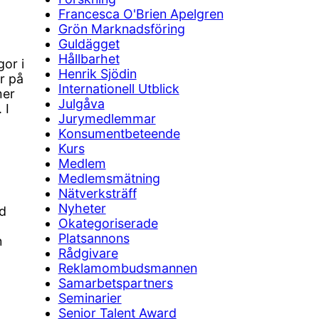
Francesca O'Brien Apelgren
Grön Marknadsföring
Guldägget
Hållbarhet
or i
Henrik Sjödin
r på
Internationell Utblick
mer
Julgåva
 I
Jurymedlemmar
Konsumentbeteende
Kurs
,
Medlem
Medlemsmätning
Nätverksträff
Nyheter
d
Okategoriserade
Platsannons
n
Rådgivare
Reklamombudsmannen
Samarbetspartners
Seminarier
Senior Talent Award