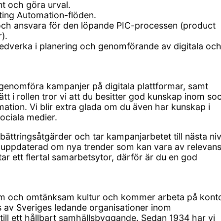
t och göra urval.
ting Automation-flöden.
 och ansvara för den löpande PIC-processen (product
).
edverka i planering och genomförande av digitala oc
t genomföra kampanjer på digitala plattformar, samt
tt i rollen tror vi att du besitter god kunskap inom soc
tion. Vi blir extra glada om du även har kunskap i
ociala medier.
ättringsåtgärder och tar kampanjarbetet till nästa niv
ör uppdaterad om nya trender som kan vara av relevans
ar ett flertal samarbetsytor, därför är du en god
varm och omtänksam kultur och kommer arbeta på kont
s av Sveriges ledande organisationer inom
till ett hållbart samhällsbyggande. Sedan 1934 har vi