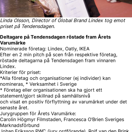
Linda Olsson, Director of Global Brand Lindex tog emot
priset på Tendensdagen.
Deltagare på Tendensdagen röstade fram Årets
Varumärke
Nominerade företag: Lindex, Oatly, IKEA
Efter en 2 min pitch på scen från respektive företag,
röstade deltagarna på Tendensdagen fram vinnaren
Lindex.
Kriterier för priset:
*⁠Alla företag och organisationer (ej individer) kan
nomineras, * ⁠Verksamhet i Sverige
* ⁠Företag eller organisationen ska ha gjort ett
statement/gjort skillnad på samhällsnivå
och visat en positiv förflyttning av varumärket under det
senaste året.
Jurygruppen för Årets Varumärke:
Carolin Högmyr Filmstaden, Francesca O’Brien Sveriges
Marknadsförbund
Johan Eriksson PWC (jury ordförande), Rolf van den Brink