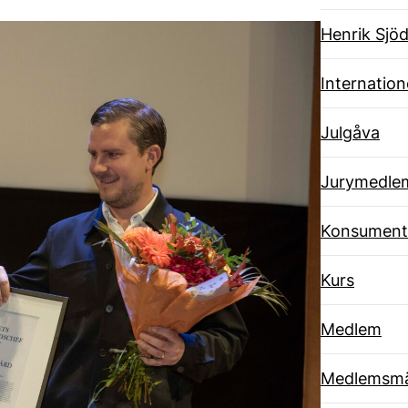
Henrik Sjöd
Internatione
Julgåva
Jurymedle
Konsument
Kurs
Medlem
Medlemsmä