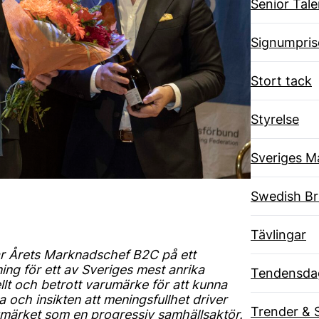
Senior Tal
Signumpris
Stort tack
Styrelse
Sveriges M
Swedish B
Tävlingar
ar Årets Marknadschef B2C på ett
ing för ett av Sveriges mest anrika
Tendensda
llt och betrott varumärke för att kunna
och insikten att meningsfullhet driver
Trender & 
arumärket som en progressiv samhällsaktör.