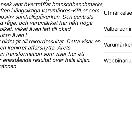
 konsekvent överträffat branschbenchmarks,
lyften i långsiktiga varumärkes-KPI:er som
Utmärkelse
sitiv samhällspåverkan. Den centrala
med råge, och varumärket har nått höga
Valberedni
ket, vilket även lett till ökad
utan även i
idragit till rekordresultat. Detta visar en
Varumärke
ch konkret affärsnytta. Årets
n transformation som visar hur ett
enastående resultat över hela linjen.
Webbinari
männen