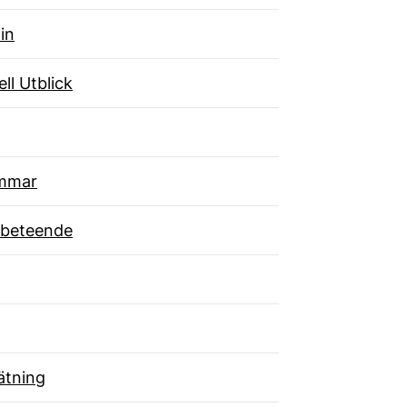
in
ll Utblick
mmar
beteende
tning