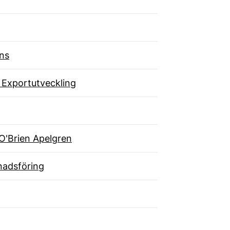
ns
 Exportutveckling
O'Brien Apelgren
adsföring