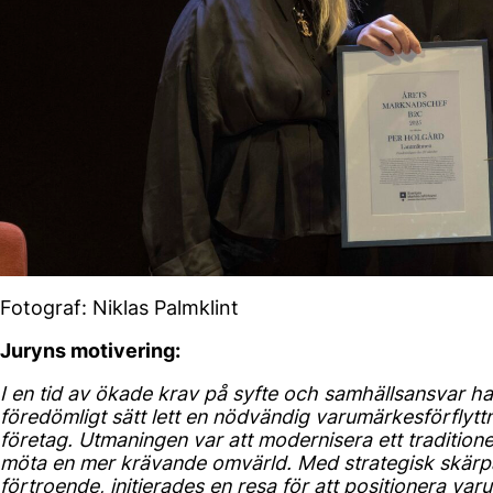
Fotograf: Niklas Palmklint
Juryns motivering:
I en tid av ökade krav på syfte och samhällsansvar h
föredömligt sätt lett en nödvändig varumärkesförflyttn
företag. Utmaningen var att modernisera ett traditione
möta en mer krävande omvärld. Med strategisk skärpa 
förtroende, initierades en resa för att positionera v