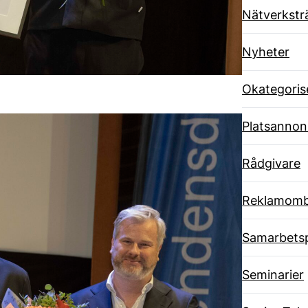
Nätverkstr
Nyheter
Okategoris
Platsannon
Rådgivare
Reklamom
Samarbets
Seminarier