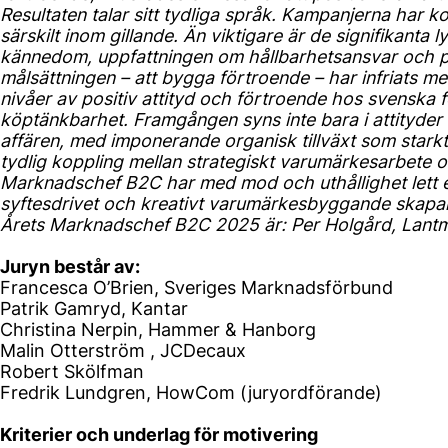
Resultaten talar sitt tydliga språk. Kampanjerna har
särskilt inom gillande. Än viktigare är de signifikanta 
kännedom, uppfattningen om hållbarhetsansvar och po
målsättningen – att bygga förtroende – har infriats 
nivåer av positiv attityd och förtroende hos svenska fol
köptänkbarhet. Framgången syns inte bara i attityder 
affären, med imponerande organisk tillväxt som starkt b
tydlig koppling mellan strategiskt varumärkesarbete o
Marknadschef B2C har med mod och uthållighet lett e
syftesdrivet och kreativt varumärkesbyggande skapar 
Årets Marknadschef B2C 2025 är: Per Holgård, Lant
Juryn består av:
Francesca O’Brien, Sveriges Marknadsförbund
Patrik Gamryd, Kantar
Christina Nerpin, Hammer & Hanborg
Malin Otterström , JCDecaux
Robert Skölfman
Fredrik Lundgren, HowCom (juryordförande)
Kriterier och underlag för motivering