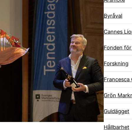
Byråval
Cannes Lio
Fonden för
Forskning
Francesca 
Grön Markn
Guldägget
Hållbarhet