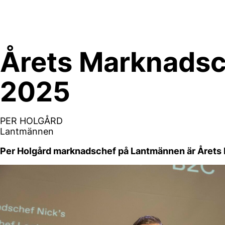
Skip
to
content
Årets Marknads
2025
PER HOLGÅRD
Lantmännen
Per Holgård marknadschef på Lantmännen är Årets