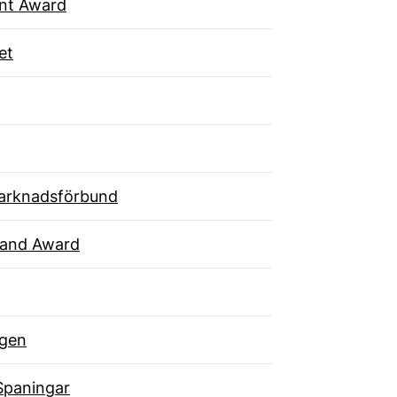
ent Award
et
arknadsförbund
rand Award
gen
Spaningar