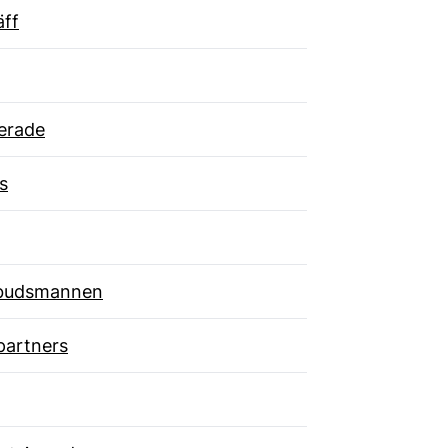
äff
erade
s
budsmannen
partners