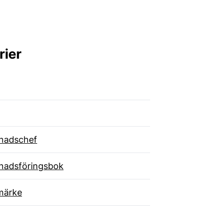
rier
nadschef
nadsföringsbok
märke