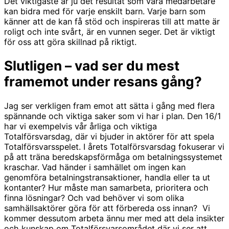
Det viktigaste är ju det resultat som våra medarbetare
kan bidra med för varje enskilt barn. Varje barn som
känner att de kan få stöd och inspireras till att matte är
roligt och inte svårt, är en vunnen seger. Det är viktigt
för oss att göra skillnad på riktigt.
Slutligen – vad ser du mest
framemot under resans gång?
Jag ser verkligen fram emot att sätta i gång med flera
spännande och viktiga saker som vi har i plan. Den 16/1
har vi exempelvis vår årliga och viktiga
Totalförsvarsdag, där vi bjuder in aktörer för att spela
Totalförsvarsspelet. I årets Totalförsvarsdag fokuserar vi
på att träna beredskapsförmåga om betalningssystemet
kraschar. Vad händer i samhället om ingen kan
genomföra betalningstransaktioner, handla eller ta ut
kontanter? Hur måste man samarbeta, prioritera och
finna lösningar? Och vad behöver vi som olika
samhällsaktörer göra för att förbereda oss innan? Vi
kommer dessutom arbeta ännu mer med att dela insikter
och kunskap om Totalförsvarsområdet där vi ser att