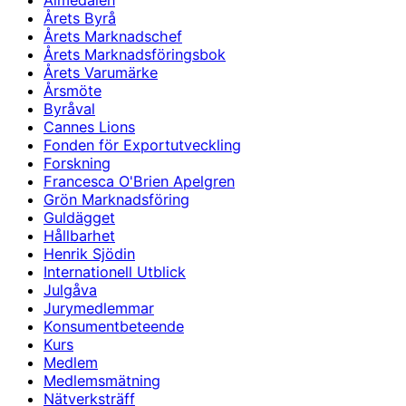
Almedalen
Årets Byrå
Årets Marknadschef
Årets Marknadsföringsbok
Årets Varumärke
Årsmöte
Byråval
Cannes Lions
Fonden för Exportutveckling
Forskning
Francesca O'Brien Apelgren
Grön Marknadsföring
Guldägget
Hållbarhet
Henrik Sjödin
Internationell Utblick
Julgåva
Jurymedlemmar
Konsumentbeteende
Kurs
Medlem
Medlemsmätning
Nätverksträff