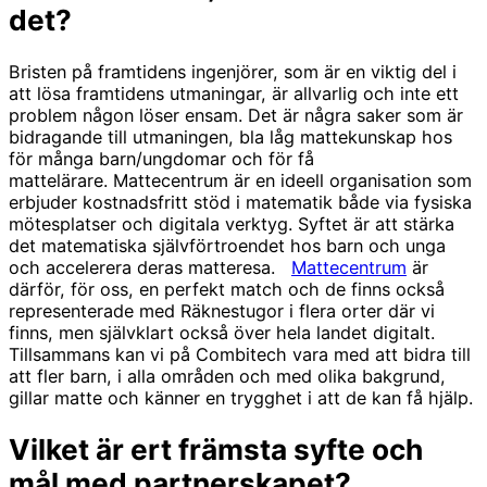
det?
Bristen på framtidens ingenjörer, som är en viktig del i
att lösa framtidens utmaningar, är allvarlig och inte ett
problem någon löser ensam. Det är några saker som är
bidragande till utmaningen, bla låg mattekunskap hos
för många barn/ungdomar och för få
mattelärare. Mattecentrum är en ideell organisation som
erbjuder kostnadsfritt stöd i matematik både via fysiska
mötesplatser och digitala verktyg. Syftet är att stärka
det matematiska självförtroendet hos barn och unga
och accelerera deras matteresa.
Mattecentrum
är
därför, för oss, en perfekt match och de finns också
representerade med Räknestugor i flera orter där vi
finns, men självklart också över hela landet digitalt.
Tillsammans kan vi på Combitech vara med att bidra till
att fler barn, i alla områden och med olika bakgrund,
gillar matte och känner en trygghet i att de kan få hjälp.
Vilket är ert främsta syfte och
mål med partnerskapet?