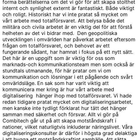
forma berättelserna om det vi gör för att skapa stolthet
internt och synlighet externt är fantastiskt. Både viktigt
och roligt. Historiskt har vi inte pratat så mycket om
vårt arbete med totalförsvaret. Att belysa både det
militära och civila arbetet är en viktig del för att förstå
helheten av det vi bidrar med. Den geopolitiska
utvecklingen i omvärlden har påverkat arbetet eftersom
frågan om totalförsvaret, och behovet av ett
fungerande sådant, har hamnat i fokus på ett nytt sätt.
Det här är en uppgift som är viktig för oss som
marknads-och kommunikationsteam men som också är
stundtals utmanande, för här pratar om vi om
kommunikation och lösningar i ett pågående och svårt
omvärldsläge. En sak som har varit viktig att
kommunicera mer kring är hur vårt arbete med
digitalisering hänger ihop med totalförsvaret. Vi hade
redan tidigare pratat mycket om digitaliseringsarbetet,
men kanske inte tydligt förklarat hur tätt det hänger
samman med säkerhet och försvar. Allt vi gör på
Combitech går ut på att skapa motståndskraft i
nationer, vilket naturligtvis inkluderar näringslivet. Våra
digitaliseringskonsulter är därför i högsta grad delaktiga
i att bygga ett motståndskraftigt samhälle. Att sätta