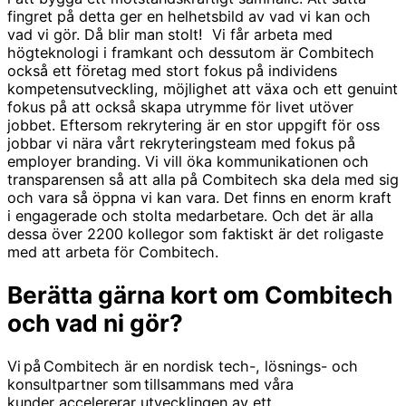
fingret på detta ger en helhetsbild av vad vi kan och
vad vi gör. Då blir man stolt! Vi får arbeta med
högteknologi i framkant och dessutom är Combitech
också ett företag med stort fokus på individens
kompetensutveckling, möjlighet att växa och ett genuint
fokus på att också skapa utrymme för livet utöver
jobbet. Eftersom rekrytering är en stor uppgift för oss
jobbar vi nära vårt rekryteringsteam med fokus på
employer branding. Vi vill öka kommunikationen och
transparensen så att alla på Combitech ska dela med sig
och vara så öppna vi kan vara. Det finns en enorm kraft
i engagerade och stolta medarbetare. Och det är alla
dessa över 2200 kollegor som faktiskt är det roligaste
med att arbeta för Combitech.
Berätta gärna kort om Combitech
och vad ni gör?
Vi på Combitech är en nordisk tech-, lösnings- och
konsultpartner som tillsammans med våra
kunder accelererar utvecklingen av ett