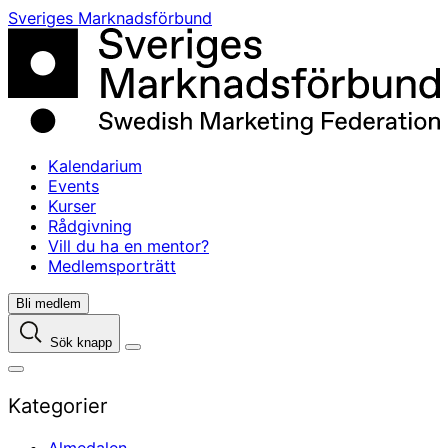
Skip
Sveriges Marknadsförbund
to
content
Kalendarium
Events
Kurser
Rådgivning
Vill du ha en mentor?
Medlemsporträtt
Bli medlem
Sök knapp
Kategorier