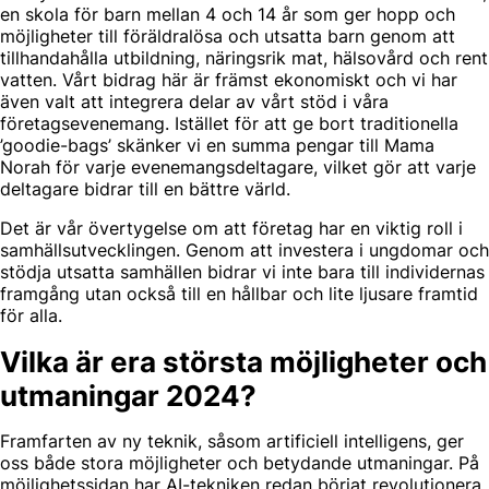
en skola för barn mellan 4 och 14 år som ger hopp och
möjligheter till föräldralösa och utsatta barn genom att
tillhandahålla utbildning, näringsrik mat, hälsovård och rent
vatten. Vårt bidrag här är främst ekonomiskt och vi har
även valt att integrera delar av vårt stöd i våra
företagsevenemang. Istället för att ge bort traditionella
’goodie-bags’ skänker vi en summa pengar till Mama
Norah för varje evenemangsdeltagare, vilket gör att varje
deltagare bidrar till en bättre värld.
Det är vår övertygelse om att företag har en viktig roll i
samhällsutvecklingen. Genom att investera i ungdomar och
stödja utsatta samhällen bidrar vi inte bara till individernas
framgång utan också till en hållbar och lite ljusare framtid
för alla.
Vilka är era största möjligheter och
utmaningar 2024?
Framfarten av ny teknik, såsom artificiell intelligens, ger
oss både stora möjligheter och betydande utmaningar. På
möjlighetssidan har AI-tekniken redan börjat revolutionera