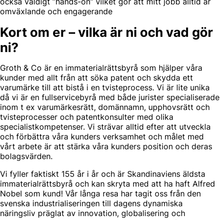
också väldigt ”hands-on” vilket gör att mitt jobb alltid är
omväxlande och engagerande
Kort om er – vilka är ni och vad gör
ni?
Groth & Co är en immaterialrättsbyrå som hjälper våra
kunder med allt från att söka patent och skydda ett
varumärke till att bistå i en tvisteprocess. Vi är lite unika
då vi är en fullservicebyrå med både jurister specialiserade
inom t ex varumärkesrätt, domännamn, upphovsrätt och
tvisteprocesser och patentkonsulter med olika
specialistkompetenser. Vi strävar alltid efter att utveckla
och förbättra våra kunders verksamhet och målet med
vårt arbete är att stärka våra kunders position och deras
bolagsvärden.
Vi fyller faktiskt 155 år i år och är Skandinaviens äldsta
immaterialrättsbyrå och kan skryta med att ha haft Alfred
Nobel som kund! Vår långa resa har tagit oss från den
svenska industrialiseringen till dagens dynamiska
näringsliv präglat av innovation, globalisering och