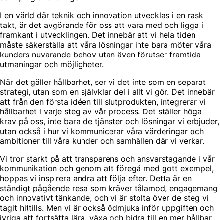
I en värld där teknik och innovation utvecklas i en rask
takt, är det avgörande för oss att vara med och ligga i
framkant i utvecklingen. Det innebär att vi hela tiden
måste säkerställa att våra lösningar inte bara möter våra
kunders nuvarande behov utan även förutser framtida
utmaningar och möjligheter.
När det gäller hållbarhet, ser vi det inte som en separat
strategi, utan som en självklar del i allt vi gör. Det innebär
att från den första idéen till slutprodukten, integrerar vi
hållbarhet i varje steg av vår process. Det ställer höga
krav på oss, inte bara de tjänster och lösningar vi erbjuder,
utan också i hur vi kommunicerar våra värderingar och
ambitioner till våra kunder och samhällen där vi verkar.
Vi tror starkt på att transparens och ansvarstagande i vår
kommunikation och genom att föregå med gott exempel,
hoppas vi inspirera andra att följa efter. Detta är en
ständigt pågående resa som kräver tålamod, engagemang
och innovativt tänkande, och vi är stolta över de steg vi
tagit hittills. Men vi är också ödmjuka inför uppgiften och
ivriga att fortsätta lära, växa och bidra till en mer hållbar