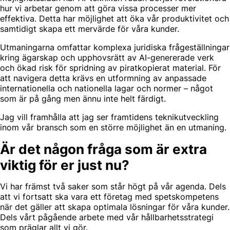
hur vi arbetar genom att göra vissa processer mer
effektiva. Detta har möjlighet att öka vår produktivitet och
samtidigt skapa ett mervärde för våra kunder.
Utmaningarna omfattar komplexa juridiska frågeställningar
kring ägarskap och upphovsrätt av AI-genererade verk
och ökad risk för spridning av piratkopierat material. För
att navigera detta krävs en utformning av anpassade
internationella och nationella lagar och normer – något
som är på gång men ännu inte helt färdigt.
Jag vill framhålla att jag ser framtidens teknikutveckling
inom vår bransch som en större möjlighet än en utmaning.
Är det någon fråga som är extra
viktig för er just nu?
Vi har främst två saker som står högt på vår agenda. Dels
att vi fortsatt ska vara ett företag med spetskompetens
när det gäller att skapa optimala lösningar för våra kunder.
Dels vårt pågående arbete med vår hållbarhetsstrategi
som präglar allt vi gör.