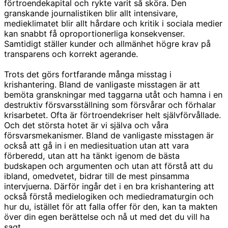
förtroendekapital och rykte varit så sköra. Den
granskande journalistiken blir allt intensivare,
medieklimatet blir allt hårdare och kritik i sociala medier
kan snabbt få oproportionerliga konsekvenser.
Samtidigt ställer kunder och allmänhet högre krav på
transparens och korrekt agerande.
Trots det görs fortfarande många misstag i
krishantering. Bland de vanligaste misstagen är att
bemöta granskningar med taggarna utåt och hamna i en
destruktiv försvarsställning som försvårar och förhalar
krisarbetet. Ofta är förtroendekriser helt självförvållade.
Och det största hotet är vi själva och våra
försvarsmekanismer. Bland de vanligaste misstagen är
också att gå in i en mediesituation utan att vara
förberedd, utan att ha tänkt igenom de bästa
budskapen och argumenten och utan att förstå att du
ibland, omedvetet, bidrar till de mest pinsamma
intervjuerna. Därför ingår det i en bra krishantering att
också förstå medielogiken och mediedramaturgin och
hur du, istället för att falla offer för den, kan ta makten
över din egen berättelse och nå ut med det du vill ha
sagt.