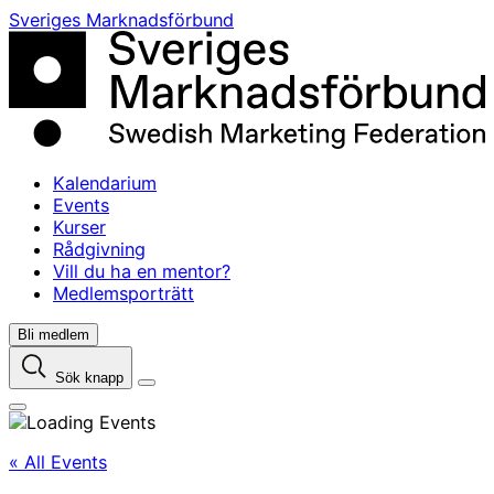
Skip
Sveriges Marknadsförbund
to
content
Kalendarium
Events
Kurser
Rådgivning
Vill du ha en mentor?
Medlemsporträtt
Bli medlem
Sök knapp
« All Events