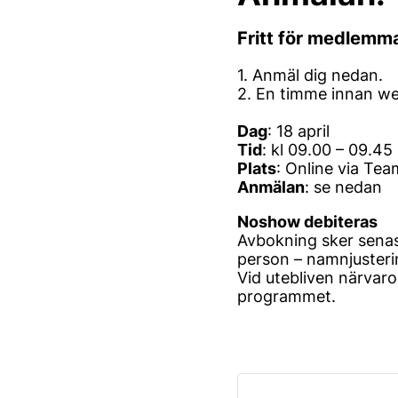
Fritt för medlemma
1. Anmäl dig nedan.
2. En timme innan web
Dag
: 18 april
Tid
: kl 09.00 – 09.45
Plats
: Online via Tea
Anmälan
: se nedan
Noshow debiteras
Avbokning sker senast
person – namnjusterin
Vid utebliven närvaro
programmet.