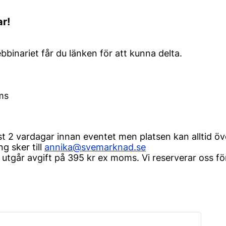
r!
binariet får du länken för att kunna delta.
ms
 2 vardagar innan eventet men platsen kan alltid öve
g sker till
annika@svemarknad.se
 utgår avgift på 395 kr ex moms. Vi reserverar oss för