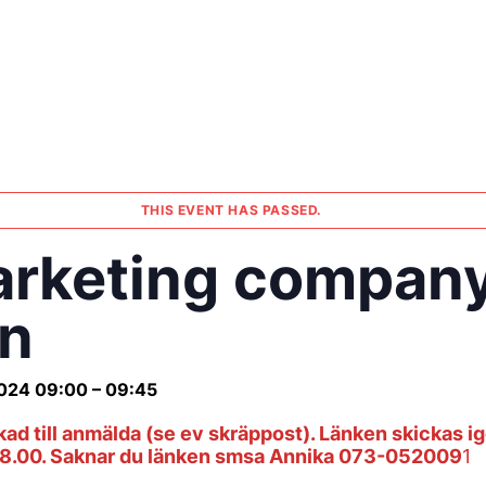
THIS EVENT HAS PASSED.
rketing company
n
2024
09:00
–
09:45
ad till anmälda (se ev skräppost). Länken skickas
08.00. Saknar du länken smsa Annika 073-052009
1