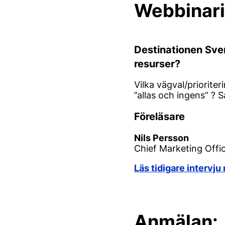
Webbinari
Destinationen Sve
resurser?
Vilka vägval/priorite
”allas och ingens” ? 
Föreläsare
Nils Persson
Chief Marketing Offi
Läs tidigare intervj
Anmälan: