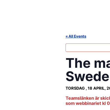
Skip
to
content
« All Events
The ma
Swede
TORSDAG , 18 APRIL, 
Teamslänken är skick
som webbinariet kl 