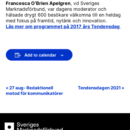
Francesca O’Brien Apelgren
, vd Sveriges
Marknadsförbund, var dagens moderator och
hälsade drygt 600 besökare välkomna till en heldag
med fokus på framtid, nytänk och innovation.
Läs mer om programmet på 2017 års Tendensdag
Add to calendar
«
27 aug- Redaktionell
Tendensdagen 2021
»
Event
metod för kommunikatörer
Navigation
Sveriges Marknadsförbund