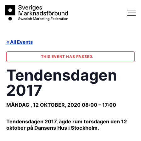
Skip
Sveriges Marknadsförbund
to
content
« All Events
THIS EVENT HAS PASSED.
Tendensdagen
2017
MÅNDAG , 12 OKTOBER, 2020
08:00
–
17:00
Tendensdagen 2017, ägde rum torsdagen den 12
oktober på Dansens Hus i Stockholm.