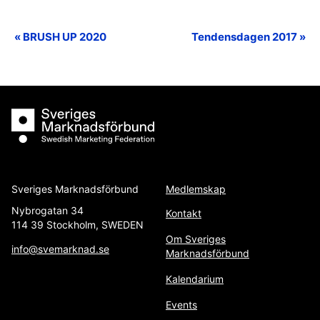
«
BRUSH UP 2020
Tendensdagen 2017
»
Event
Navigation
Sveriges Marknadsförbund
Sveriges Marknadsförbund
Medlemskap
Nybrogatan 34
Kontakt
114 39 Stockholm, SWEDEN
Om Sveriges
info@svemarknad.se
Marknadsförbund
Kalendarium
Events