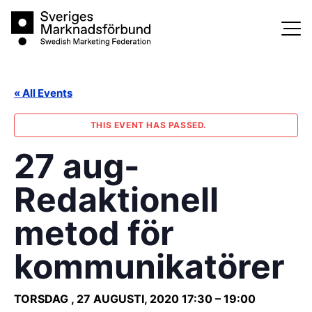
Skip
Sveriges Marknadsförbund
to
content
« All Events
THIS EVENT HAS PASSED.
27 aug-
Redaktionell
metod för
kommunikatörer
TORSDAG , 27 AUGUSTI, 2020
17:30
–
19:00