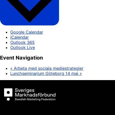
Google Calendar
iCalendar
Outlook 365
Outlook Live
Event Navigation
«
Arbeta med sociala mediestrategier
Lunchseminarium Göteborg 14 maj
»
Sveriges Marknadsförbund