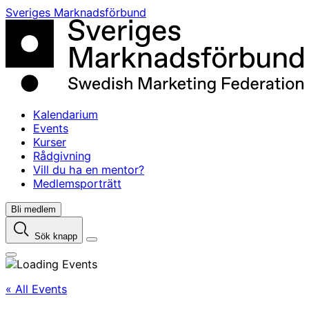
Skip
Sveriges Marknadsförbund
to
content
Kalendarium
Events
Kurser
Rådgivning
Vill du ha en mentor?
Medlemsporträtt
Bli medlem
Sök knapp
« All Events