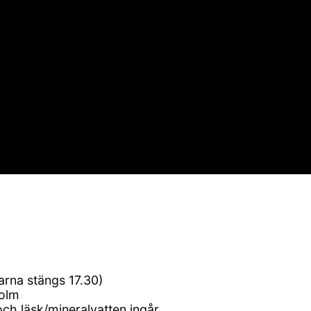
rarna stängs 17.30)
holm
ch läsk/mineralvatten ingår.