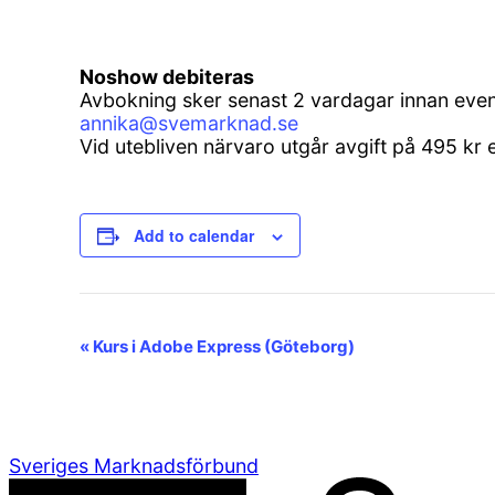
Noshow debiteras
Avbokning sker senast 2 vardagar innan evente
annika@svemarknad.se
Vid utebliven närvaro utgår avgift på 495 kr
Add to calendar
Event
«
Kurs i Adobe Express (Göteborg)
Navigation
Sveriges Marknadsförbund