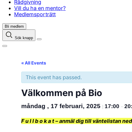
Rådgivning
Vill du ha en mentor?
Medlemsporträtt
Bli medlem
Sök knapp
« All Events
This event has passed.
Välkommen på Bio
måndag , 17 februari, 2025
17:00
20
|
–
F u l l b o k a t – anmäl dig till väntelistan ne