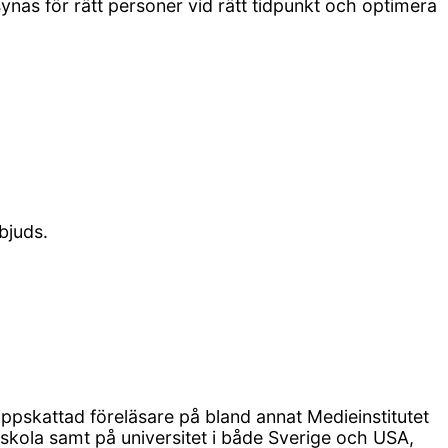
 synas för rätt personer vid rätt tidpunkt och optimera
bjuds.
pskattad föreläsare på bland annat Medieinstitutet
kola samt på universitet i både Sverige och USA,