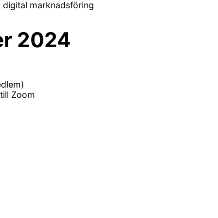
h digital marknadsföring
er 2024
edlem)
till Zoom