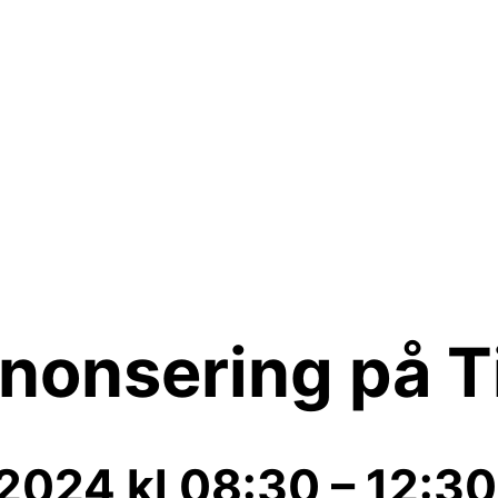
nnonsering på T
, 2024
kl
08:30
–
12:30