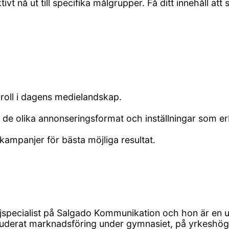
vt nå ut till specifika målgrupper. Få ditt innehåll att
roll i dagens medielandskap.
e olika annonseringsformat och inställningar som er
 kampanjer för bästa möjliga resultat.
specialist på Salgado Kommunikation och hon är en up
uderat marknadsföring under gymnasiet, på yrkeshögs