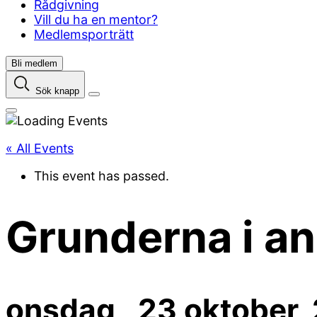
Rådgivning
Vill du ha en mentor?
Medlemsporträtt
Bli medlem
Sök knapp
« All Events
This event has passed.
Grunderna i a
onsdag , 23 oktober