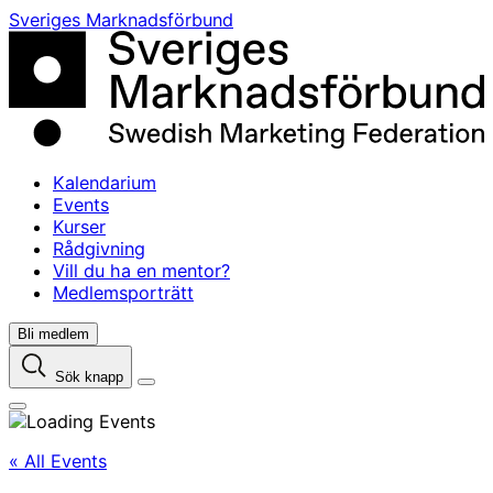
Skip
Sveriges Marknadsförbund
to
content
Kalendarium
Events
Kurser
Rådgivning
Vill du ha en mentor?
Medlemsporträtt
Bli medlem
Sök knapp
« All Events