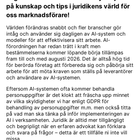
på kunskap och tips i juridikens värld för
oss marknadsförare!
Världen förändras snabbt och fler branscher gör
intåg och använder sig dagligen av AI-system och
modeller för att effektivisera sitt arbete. AI-
förordningen har redan trätt i kraft men
bestämmelserna kommer löpande börja tillämpas
fram till och med augusti 2026. Det är alltså hög tid
för berörda företag att förbereda sig och påbörja sitt
arbete för att möta kraven som ställs på leverantörer
och användare av AI-systemen.
Eftersom AI-systemen ofta kommer behandla
personuppgifter är det klokt att fräscha upp minnet
av vilka skyldigheter vi har enligt GDPR för
behandling av personuppgifter m.m. men också titta
på vad man ska tänka på inför implementeringen av
AI i verksamheten. Juridik är alltid mer tillgängligt
och begripligt när en erfaren advokat kan förklara
och svara på frågor – detta är ett tillfälle ni inte vill
missa.