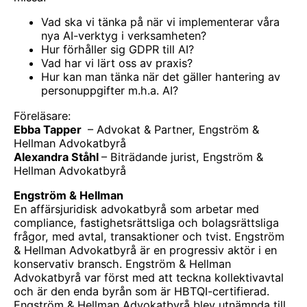
Vad ska vi tänka på när vi implementerar våra
nya AI-verktyg i verksamheten?
Hur förhåller sig GDPR till AI?
Vad har vi lärt oss av praxis?
Hur kan man tänka när det gäller hantering av
personuppgifter m.h.a. AI?
Föreläsare:
Ebba Tapper
– Advokat & Partner, Engström &
Hellman Advokatbyrå
Alexandra Ståhl
– Biträdande jurist, Engström &
Hellman Advokatbyrå
Engström & Hellman
En affärsjuridisk advokatbyrå som arbetar med
compliance, fastighetsrättsliga och bolagsrättsliga
frågor, med avtal, transaktioner och tvist. Engström
& Hellman Advokatbyrå är en progressiv aktör i en
konservativ bransch. Engström & Hellman
Advokatbyrå var först med att teckna kollektivavtal
och är den enda byrån som är HBTQI-certifierad.
Engström & Hellman Advokatbyrå blev utnämnda till