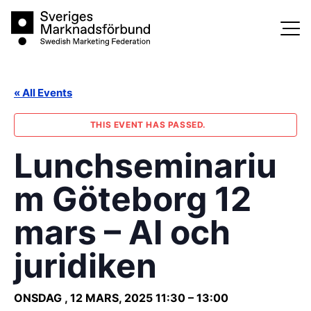
Skip
Sveriges Marknadsförbund
to
content
« All Events
THIS EVENT HAS PASSED.
Lunchseminariu
m Göteborg 12
mars – AI och
juridiken
ONSDAG , 12 MARS, 2025
11:30
–
13:00