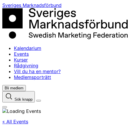
Skip
Sveriges Marknadsförbund
to
content
Kalendarium
Events
Kurser
Rådgivning
Vill du ha en mentor?
Medlemsporträtt
Bli medlem
Sök knapp
« All Events