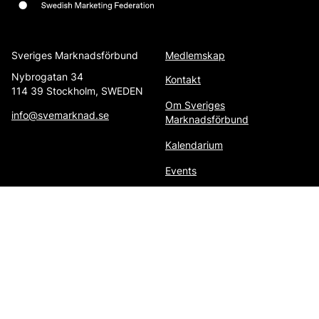
Sveriges Marknadsförbund
Medlemskap
Nybrogatan 34
Kontakt
114 39 Stockholm, SWEDEN
Om Sveriges
info@svemarknad.se
Marknadsförbund
Kalendarium
Events
Kurser och utbildningar
Nätverk
Tendensdagen
Rådgivning
International Newsletter