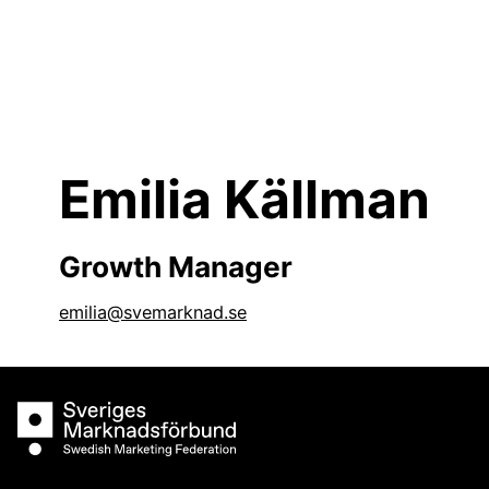
Skip
to
content
Emilia Källman
Growth Manager
emilia@svemarknad.se
Sveriges Marknadsförbund