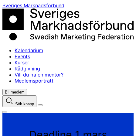
Skip
Sveriges Marknadsförbund
to
content
Kalendarium
Events
Kurser
Rådgivning
Vill du ha en mentor?
Medlemsporträtt
Bli medlem
Sök knapp
Deadline 1 mars