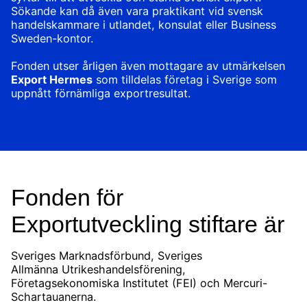
Sökande kan då även vara praktikant vid svensk
handelskammare i utlandet, konsulat eller Business
Sweden-kontor.
Fonden utser årligen även mottagare av utmärkelsen
Export Hermes
som tilldelas företag i Sverige som
uppnått förnämliga exportresultat.
Fonden för
Exportutveckling stiftare är
Sveriges Marknadsförbund, Sveriges
Allmänna Utrikeshandelsförening,
Företagsekonomiska Institutet (FEI) och Mercuri-
Schartauanerna.