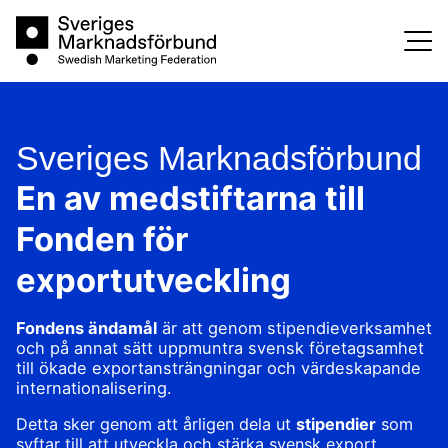
Skip
Sveriges Marknadsförbund
to
content
Sveriges Marknadsförbund
En av medstiftarna till
Fonden för
exportutveckling
Fondens ändamål
är att genom stipendieverksamhet
och på annat sätt uppmuntra svensk företagsamhet
till ökade exportansträngningar och värdeskapande
internationalisering.
Detta sker genom att årligen dela ut
stipendier
som
syftar till att utveckla och stärka svensk export.