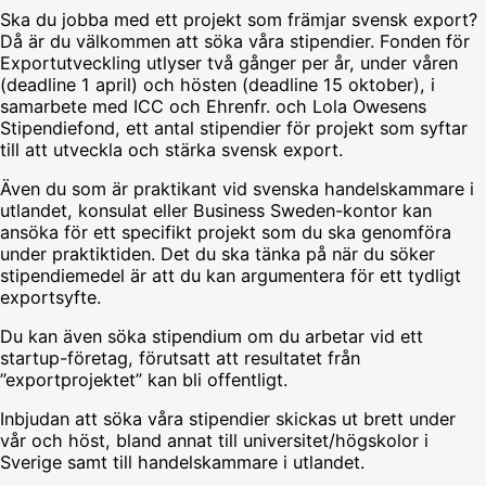
Ska du jobba med ett projekt som främjar svensk export?
Då är du välkommen att söka våra stipendier. Fonden för
Exportutveckling utlyser två gånger per år, under våren
(deadline 1 april) och hösten (deadline 15 oktober), i
samarbete med ICC och Ehrenfr. och Lola Owesens
Stipendiefond, ett antal stipendier för projekt som syftar
till att utveckla och stärka svensk export.
Även du som är praktikant vid svenska handelskammare i
utlandet, konsulat eller Business Sweden-kontor kan
ansöka för ett specifikt projekt som du ska genomföra
under praktiktiden. Det du ska tänka på när du söker
stipendiemedel är att du kan argumentera för ett tydligt
exportsyfte.
Du kan även söka stipendium om du arbetar vid ett
startup-företag, förutsatt att resultatet från
”exportprojektet” kan bli offentligt.
Inbjudan att söka våra stipendier skickas ut brett under
vår och höst, bland annat till universitet/högskolor i
Sverige samt till handelskammare i utlandet.