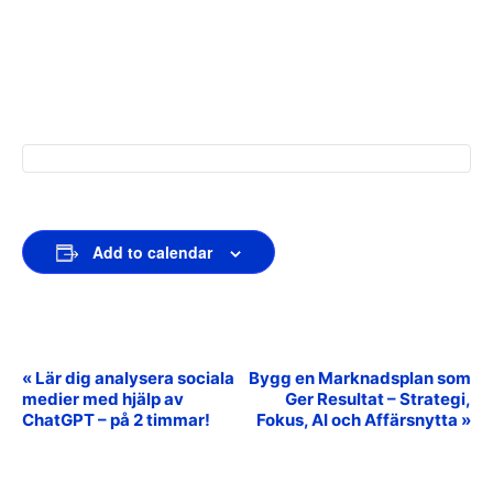
Add to calendar
«
Lär dig analysera sociala
Bygg en Marknadsplan som
Event
medier med hjälp av
Ger Resultat – Strategi,
Navigation
ChatGPT – på 2 timmar!
Fokus, AI och Affärsnytta
»