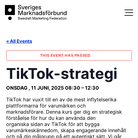
Skip
Sveriges Marknadsförbund
to
content
« All Events
THIS EVENT HAS PASSED.
TikTok-strategi
ONSDAG , 11 JUNI, 2025
08:30
–
12:30
TikTok har vuxit till en av de mest inflytelserika
plattformarna för varumärken och
marknadsförare. Denna kurs ger dig en strategisk
förståelse för hur du kan använda den
organiska sidan av TikTok för att bygga
varumärkeskännedom, skapa engagerande innehåll
och nå din målgrupp på ett autentiskt sätt. Vi går