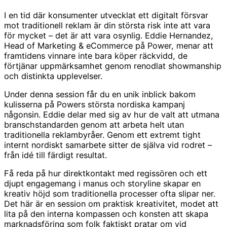
I en tid där konsumenter utvecklat ett digitalt försvar
mot traditionell reklam är din största risk inte att vara
för mycket – det är att vara osynlig. Eddie Hernandez,
Head of Marketing & eCommerce på Power, menar att
framtidens vinnare inte bara köper räckvidd, de
förtjänar uppmärksamhet genom renodlat showmanship
och distinkta upplevelser.
Under denna session får du en unik inblick bakom
kulisserna på Powers största nordiska kampanj
någonsin. Eddie delar med sig av hur de valt att utmana
branschstandarden genom att arbeta helt utan
traditionella reklambyråer. Genom ett extremt tight
internt nordiskt samarbete sitter de själva vid rodret –
från idé till färdigt resultat.
Få reda på hur direktkontakt med regissören och ett
djupt engagemang i manus och storyline skapar en
kreativ höjd som traditionella processer ofta slipar ner.
Det här är en session om praktisk kreativitet, modet att
lita på den interna kompassen och konsten att skapa
marknadsföring som folk faktiskt pratar om vid