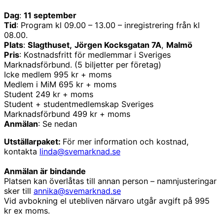
Dag
:
11 september
Tid
: Program kl 09.00 – 13.00 – inregistrering från kl
08.00.
Plats
:
Slagthuset,
Jörgen Kocksgatan 7A
,
Malmö
Pris
: Kostnadsfritt för medlemmar i Sveriges
Marknadsförbund. (5 biljetter per företag)
Icke medlem 995 kr + moms
Medlem i MiM 695 kr + moms
Student 249 kr + moms
Student + studentmedlemskap Sveriges
Marknadsförbund 499 kr + moms
Anmälan
: Se nedan
Utställarpaket:
För mer information och kostnad,
kontakta
linda@svemarknad.se
Anmälan är bindande
Platsen kan överlåtas till annan person – namnjusteringar
sker till
annika@svemarknad.se
Vid avbokning el utebliven närvaro utgår avgift på 995
kr ex moms.