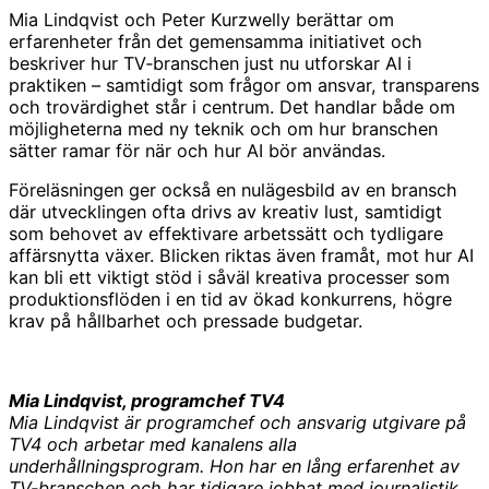
Mia Lindqvist och Peter Kurzwelly berättar om
erfarenheter från det gemensamma initiativet och
beskriver hur TV‑branschen just nu utforskar AI i
praktiken – samtidigt som frågor om ansvar, transparens
och trovärdighet står i centrum. Det handlar både om
möjligheterna med ny teknik och om hur branschen
sätter ramar för när och hur AI bör användas.
Föreläsningen ger också en nulägesbild av en bransch
där utvecklingen ofta drivs av kreativ lust, samtidigt
som behovet av effektivare arbetssätt och tydligare
affärsnytta växer. Blicken riktas även framåt, mot hur AI
kan bli ett viktigt stöd i såväl kreativa processer som
produktionsflöden i en tid av ökad konkurrens, högre
krav på hållbarhet och pressade budgetar.
Mia Lindqvist, programchef TV4
Mia Lindqvist är programchef och ansvarig utgivare på
TV4 och arbetar med kanalens alla
underhållningsprogram. Hon har en lång erfarenhet av
TV-branschen och har tidigare jobbat med journalistik