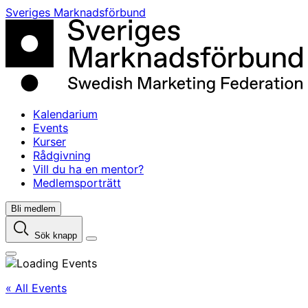
Skip
Sveriges Marknadsförbund
to
content
Kalendarium
Events
Kurser
Rådgivning
Vill du ha en mentor?
Medlemsporträtt
Bli medlem
Sök knapp
« All Events