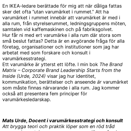
En IKEA-ledare berättade för mig att när dåliga fattas
sker det ofta ”utan varumärket i rummet.” Att ha
varumärket i rummet innebär att varumärket är med i
alla rum, från styrelserummet, ledningsgruppens möten,
samtalen vid kaffemaskinen och på fabriksgolvet.
Hur får ni med ert varumärke i alla rum där stora som
små beslut fattas? Detta är en avgörande fråga för alla
företag, organisationer och institutioner som jag har
arbetat med som forskare och konsult i
varumärkesstrategi.
Ett varumärke är ytterst ett löfte. I min bok
The Brand
Matrix – Corporate Brand Leadership Starts from the
Inside (Urde, 2024)
visar jag hur identitet,
kommunikation, berättelser och anseende
är
varumärket
som måste finnas närvarande i alla rum. Jag kommer
också att presentera fem principer för
varumärkesledarskap.
Mats Urde, Docent i varumärkesstrategi och konsult
Att brygga teori och praktik löper som en röd tråd