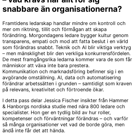
snabbare än organisationerna?
Framtidens ledarskap handlar mindre om kontroll och
mer om riktning, tillit och förmågan att skapa
förändring. Morgondagens ledare bygger kultur genom
transparens, empati och mod att fatta beslut i en värld
som förändras snabbt. Teknik och AI blir viktiga verktyg
– men mänsklighet blir den verkliga konkurrensfördelen.
De mest framgångsrika ledarna kommer vara de som får
människor att växa inte bara prestera.
Kommunikation och marknadsföring befinner sig i en
avgörande omställning. AI, data och automatisering
förändrar arbetssätten i grunden – samtidigt som kraven
på relevans, kreativitet och förtroende ökar.
I detta pass delar Jessica Fischer insikter från Hammer
& Hanborgs nordiska studie med nära 800 ledare och
specialister. Hon ger en tydlig bild av hur roller,
kompetenser och förväntningar förändras – och varför
så många organisationer vet vad de borde göra, men
ändå inte får det att hända.