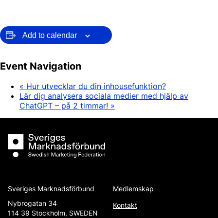
Add to calendar
Event Navigation
«
Hur utvecklar du din inhousefunktion?
Lär dig analysera sociala medier med hjälp av
ChatGPT – på 2 timmar!
»
Sveriges Marknadsförbund
Sveriges Marknadsförbund
Medlemskap
Nybrogatan 34
Kontakt
114 39 Stockholm, SWEDEN