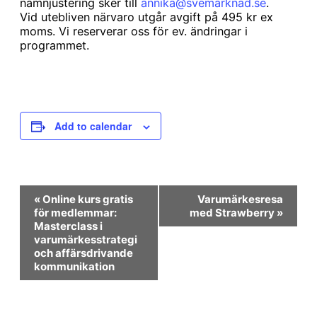
namnjustering sker till
annika@svemarknad.se
.
Vid utebliven närvaro utgår avgift på 495 kr ex
moms. Vi reserverar oss för ev. ändringar i
programmet.
Add to calendar
Event
«
Online kurs gratis
Varumärkesresa
Navigation
för medlemmar:
med Strawberry
»
Masterclass i
varumärkesstrategi
och affärsdrivande
kommunikation