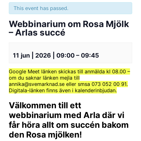
This event has passed.
Webbinarium om Rosa Mjölk
– Arlas succé
11 jun | 2026
|
09:00
–
09:45
Google Meet länken skickas till anmälda kl 08.00 –
om du saknar länken mejla till
annika@svemarknad.se eller smsa 073 052 00 91.
Digitala-länken finns även i kalenderinbjudan.
Välkommen till ett
webbinarium med Arla där vi
får höra allt om succén bakom
den Rosa mjölken!