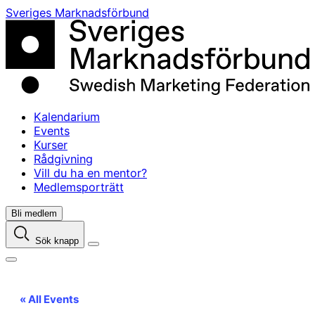
Skip
Sveriges Marknadsförbund
to
content
Kalendarium
Events
Kurser
Rådgivning
Vill du ha en mentor?
Medlemsporträtt
Bli medlem
Sök knapp
« All Events