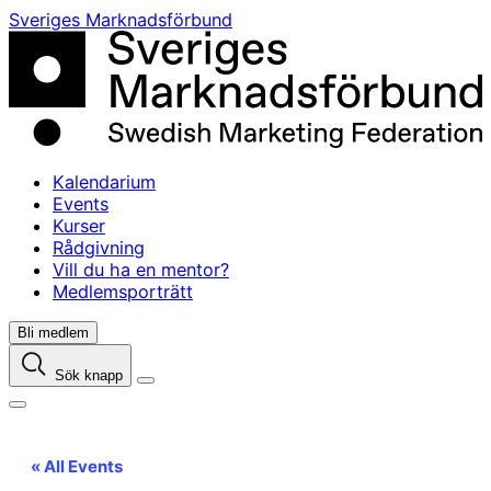
Skip
Sveriges Marknadsförbund
to
content
Kalendarium
Events
Kurser
Rådgivning
Vill du ha en mentor?
Medlemsporträtt
Bli medlem
Sök knapp
« All Events