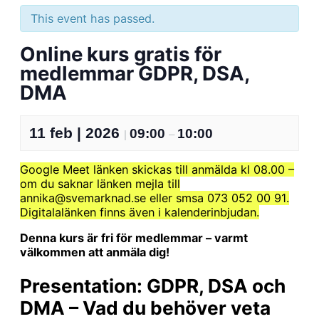
This event has passed.
Online kurs gratis för
medlemmar GDPR, DSA,
DMA
11 feb | 2026
09:00
10:00
|
–
Google Meet länken skickas till anmälda kl 08.00 –
om du saknar länken mejla till
annika@svemarknad.se eller smsa 073 052 00 91.
Digitalalänken finns även i kalenderinbjudan.
Denna kurs är fri för medlemmar – varmt
välkommen att anmäla dig!
Presentation: GDPR, DSA och
DMA – Vad du behöver veta