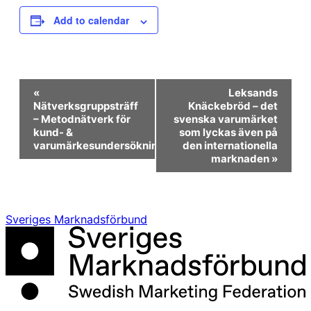
Add to calendar
Event
«
Leksands
Navigation
Nätverksgruppsträff
Knäckebröd – det
– Metodnätverk för
svenska varumärket
kund- &
som lyckas även på
varumärkesundersökningar
den internationella
marknaden
»
Sveriges Marknadsförbund