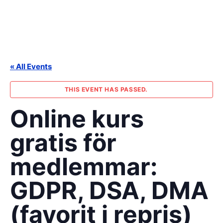
Skip
to
content
« All Events
THIS EVENT HAS PASSED.
Online kurs
gratis för
medlemmar:
GDPR, DSA, DMA
(favorit i repris)