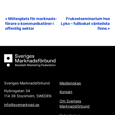
«
Mötesplats för marknads-
Frukostseminarium hos
Event
förare o kommunikatörer i
Lyko – fullbokat väntelista
Navigation
offentlig sektor
finns
»
Sveriges Marknadsförbund
Sveriges Marknadsförbund
Medlemskap
Nybrogatan 34
Kontakt
114 39 Stockholm, SWEDEN
Om Sveriges
info@svemarknad.se
Marknadsförbund