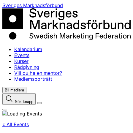
Skip
Sveriges Marknadsförbund
to
content
Kalendarium
Events
Kurser
Rådgivning
Vill du ha en mentor?
Medlemsporträtt
Bli medlem
Sök knapp
« All Events