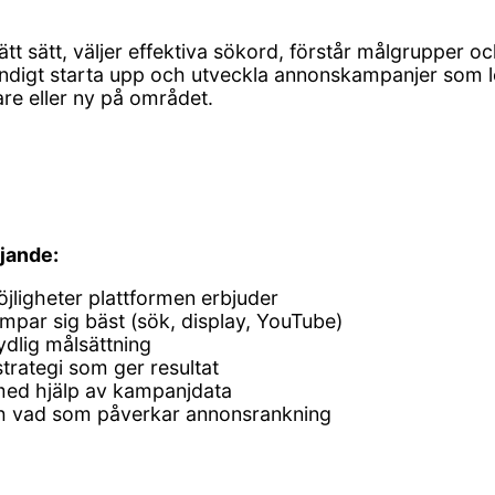
rätt sätt, väljer effektiva sökord, förstår målgrupper
ändigt starta upp och utveckla annonskampanjer som le
e eller ny på området.
ljande:
jligheter plattformen erbjuder
par sig bäst (sök, display, YouTube)
dlig målsättning
trategi som ger resultat
med hjälp av kampanjdata
och vad som påverkar annonsrankning