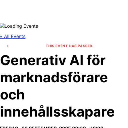
Skip
to
content
« All Events
THIS EVENT HAS PASSED.
Generativ AI för
marknadsförare
och
innehållsskapare