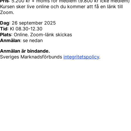
Pris
: 5.200 kr + moms för medlem (9.800 kr icke medlem)
Kursen sker live online och du kommer att få en länk till
Zoom.
Dag
: 26 september 2025
Tid
: Kl 08.30-12.30
Plats
: Online. Zoom-länk skickas
Anmälan
: se nedan
Anmälan är bindande.
Sveriges Marknadsförbunds
integritetspolicy
.