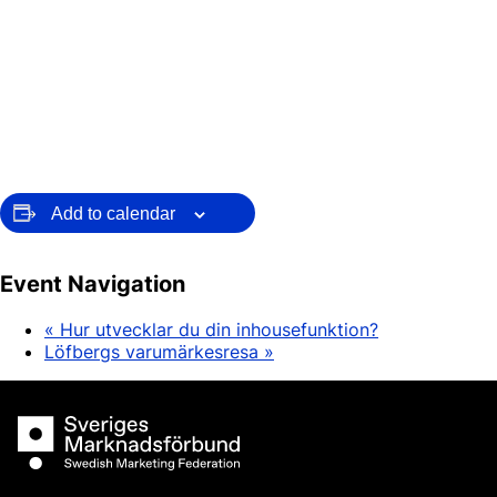
Add to calendar
Event Navigation
«
Hur utvecklar du din inhousefunktion?
Löfbergs varumärkesresa
»
Sveriges Marknadsförbund