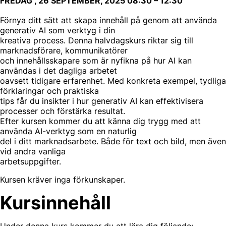
FREDAG , 26 SEPTEMBER, 2025
08:30
–
12:30
Förnya ditt sätt att skapa innehåll på genom att använda
generativ AI som verktyg i din
kreativa process. Denna halvdagskurs riktar sig till
marknadsförare, kommunikatörer
och innehållsskapare som är nyfikna på hur AI kan
användas i det dagliga arbetet
oavsett tidigare erfarenhet. Med konkreta exempel, tydliga
förklaringar och praktiska
tips får du insikter i hur generativ AI kan effektivisera
processer och förstärka resultat.
Efter kursen kommer du att känna dig trygg med att
använda AI-verktyg som en naturlig
del i ditt marknadsarbete. Både för text och bild, men även
vid andra vanliga
arbetsuppgifter.
Kursen kräver inga förkunskaper.
Kursinnehåll