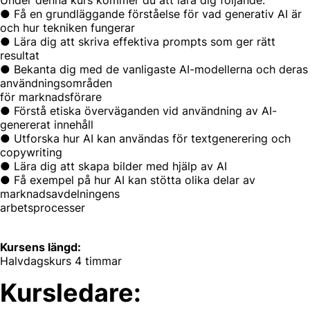
Under denna kurs kommer du att lära dig följande:
● Få en grundläggande förståelse för vad generativ AI är
och hur tekniken fungerar
● Lära dig att skriva effektiva prompts som ger rätt
resultat
● Bekanta dig med de vanligaste AI-modellerna och deras
användningsområden
för marknadsförare
● Förstå etiska överväganden vid användning av AI-
genererat innehåll
● Utforska hur AI kan användas för textgenerering och
copywriting
● Lära dig att skapa bilder med hjälp av AI
● Få exempel på hur AI kan stötta olika delar av
marknadsavdelningens
arbetsprocesser
Kursens längd:
Halvdagskurs 4 timmar
Kursledare: