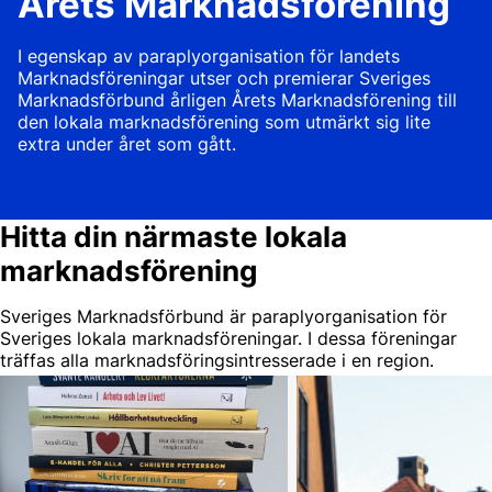
Årets Marknadsförening
I egenskap av paraplyorganisation för landets
Marknadsföreningar utser och premierar Sveriges
Marknadsförbund årligen Årets Marknadsförening till
den lokala marknadsförening som utmärkt sig lite
extra under året som gått.
Hitta din närmaste lokala
marknadsförening
Sveriges Marknadsförbund är paraplyorganisation för
Sveriges lokala marknadsföreningar. I dessa föreningar
träffas alla marknadsföringsintresserade i en region.