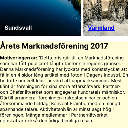
Sundsvall
Värmland
Årets Marknadsförening 2017
Motiveringen är:
”Detta pris går till en Marknadsförening
som har fått publicitet långt utanför sin regions gränser.
Denna Marknadsförening har lyckats med konststycket att
få in en 4 sidor lång artikel med foton i Dagens Industri. En
bedrift som helt klart är värd att uppmärksammas. Mest
känt är föreningen för sina stora affärsnätverk: Partner-
och Chefsnätverket som engagerar hundratals människor.
Därtill arrangerar föreningen frukostseminarier och en
återkommande heldag; Konvent Framtid med en mängd
spännande talare. Aktivitetsnivån är minst sagt hög i
föreningen. Många medlemmar i Partnernätverket
uppskattar också den årliga hemliga resan.