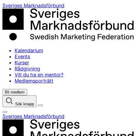
Skip
Sveriges Marknadsförbund
to
content
Kalendarium
Events
Kurser
Rådgivning
Vill du ha en mentor?
Medlemsporträtt
Bli medlem
Sök knapp
Sveriges Marknadsförbund